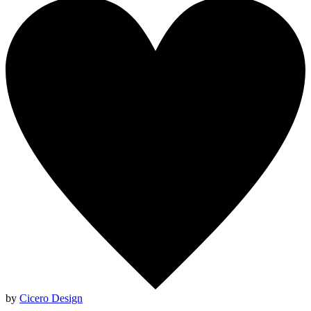
by
Cicero Design