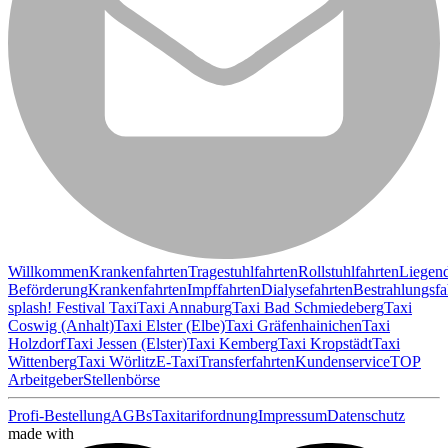
Willkommen
Krankenfahrten
Tragestuhlfahrten
Rollstuhlfahrten
Liegen
Beförderung
Krankenfahrten
Impffahrten
Dialysefahrten
Bestrahlungsfa
splash! Festival Taxi
Taxi Annaburg
Taxi Bad Schmiedeberg
Taxi
Coswig (Anhalt)
Taxi Elster (Elbe)
Taxi Gräfenhainichen
Taxi
Holzdorf
Taxi Jessen (Elster)
Taxi Kemberg
Taxi Kropstädt
Taxi
Wittenberg
Taxi Wörlitz
E-Taxi
Transferfahrten
Kundenservice
TOP
Arbeitgeber
Stellenbörse
Profi-Bestellung
AGBs
Taxitarifordnung
Impressum
Datenschutz
made with