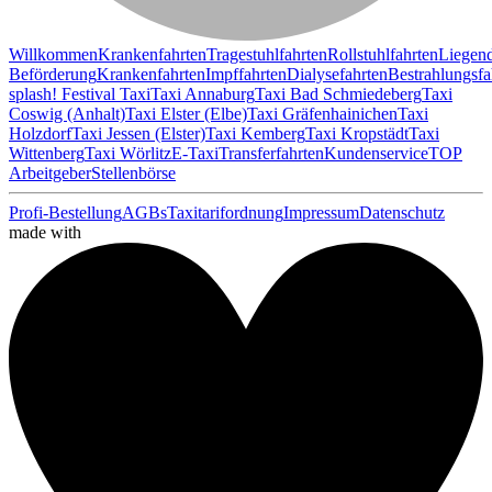
Willkommen
Krankenfahrten
Tragestuhlfahrten
Rollstuhlfahrten
Liegen
Beförderung
Krankenfahrten
Impffahrten
Dialysefahrten
Bestrahlungsfa
splash! Festival Taxi
Taxi Annaburg
Taxi Bad Schmiedeberg
Taxi
Coswig (Anhalt)
Taxi Elster (Elbe)
Taxi Gräfenhainichen
Taxi
Holzdorf
Taxi Jessen (Elster)
Taxi Kemberg
Taxi Kropstädt
Taxi
Wittenberg
Taxi Wörlitz
E-Taxi
Transferfahrten
Kundenservice
TOP
Arbeitgeber
Stellenbörse
Profi-Bestellung
AGBs
Taxitarifordnung
Impressum
Datenschutz
made with