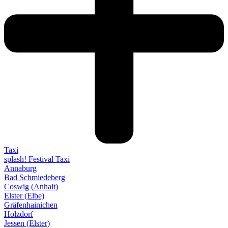
Taxi
splash! Festival Taxi
Annaburg
Bad Schmiedeberg
Coswig (Anhalt)
Elster (Elbe)
Gräfenhainichen
Holzdorf
Jessen (Elster)