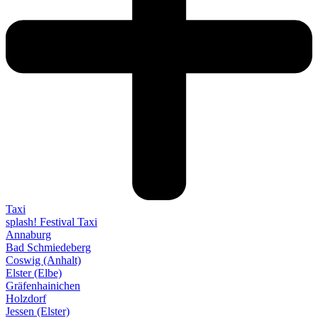
Taxi
splash! Festival Taxi
Annaburg
Bad Schmiedeberg
Coswig (Anhalt)
Elster (Elbe)
Gräfenhainichen
Holzdorf
Jessen (Elster)