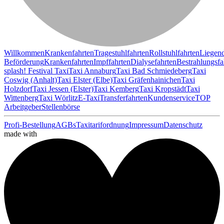
Willkommen
Krankenfahrten
Tragestuhlfahrten
Rollstuhlfahrten
Liegen
Beförderung
Krankenfahrten
Impffahrten
Dialysefahrten
Bestrahlungsfa
splash! Festival Taxi
Taxi Annaburg
Taxi Bad Schmiedeberg
Taxi
Coswig (Anhalt)
Taxi Elster (Elbe)
Taxi Gräfenhainichen
Taxi
Holzdorf
Taxi Jessen (Elster)
Taxi Kemberg
Taxi Kropstädt
Taxi
Wittenberg
Taxi Wörlitz
E-Taxi
Transferfahrten
Kundenservice
TOP
Arbeitgeber
Stellenbörse
Profi-Bestellung
AGBs
Taxitarifordnung
Impressum
Datenschutz
made with