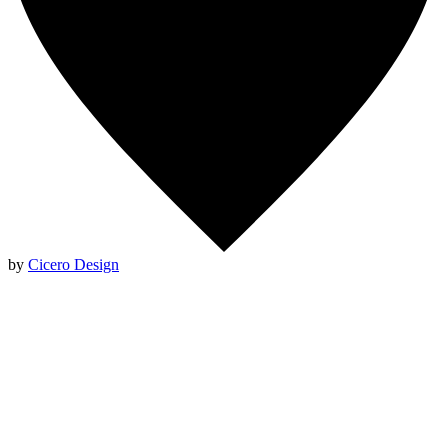
by
Cicero Design