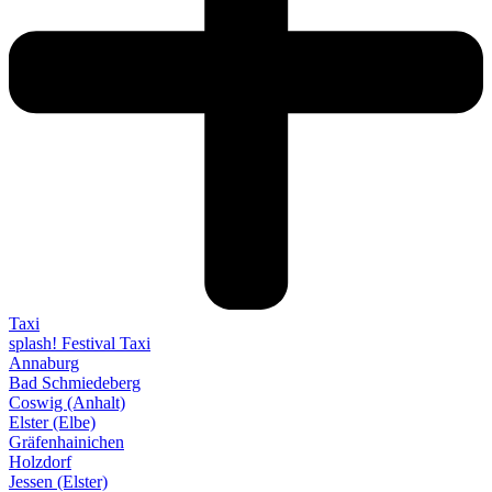
Taxi
splash! Festival Taxi
Annaburg
Bad Schmiedeberg
Coswig (Anhalt)
Elster (Elbe)
Gräfenhainichen
Holzdorf
Jessen (Elster)