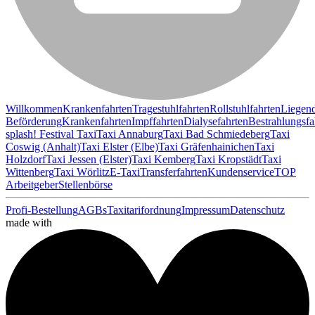
Willkommen
Krankenfahrten
Tragestuhlfahrten
Rollstuhlfahrten
Liegen
Beförderung
Krankenfahrten
Impffahrten
Dialysefahrten
Bestrahlungsfa
splash! Festival Taxi
Taxi Annaburg
Taxi Bad Schmiedeberg
Taxi
Coswig (Anhalt)
Taxi Elster (Elbe)
Taxi Gräfenhainichen
Taxi
Holzdorf
Taxi Jessen (Elster)
Taxi Kemberg
Taxi Kropstädt
Taxi
Wittenberg
Taxi Wörlitz
E-Taxi
Transferfahrten
Kundenservice
TOP
Arbeitgeber
Stellenbörse
Profi-Bestellung
AGBs
Taxitarifordnung
Impressum
Datenschutz
made with