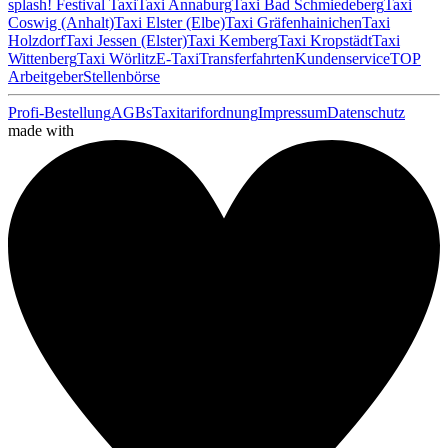
splash! Festival Taxi
Taxi Annaburg
Taxi Bad Schmiedeberg
Taxi
Coswig (Anhalt)
Taxi Elster (Elbe)
Taxi Gräfenhainichen
Taxi
Holzdorf
Taxi Jessen (Elster)
Taxi Kemberg
Taxi Kropstädt
Taxi
Wittenberg
Taxi Wörlitz
E-Taxi
Transferfahrten
Kundenservice
TOP
Arbeitgeber
Stellenbörse
Profi-Bestellung
AGBs
Taxitarifordnung
Impressum
Datenschutz
made with